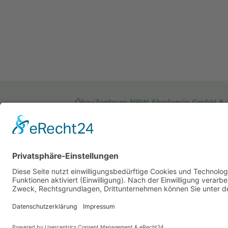
Öko-Zentrum NRW Akademie GmbH & 
Sachsenweg 8
59073 Hamm
Tel.: 02381 / 30 220-0
Fax.: 02381 / 30 220-30
info[at]oe-akademie.de