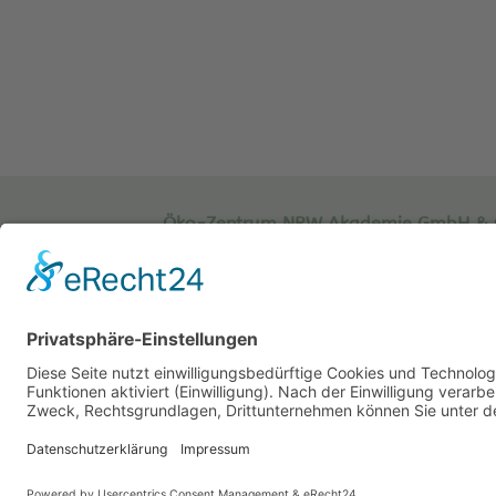
Öko-Zentrum NRW Akademie GmbH & 
Sachsenweg 8
59073 Hamm
Tel.: 02381 / 30 220-0
Fax.: 02381 / 30 220-30
info[at]oe-akademie.de