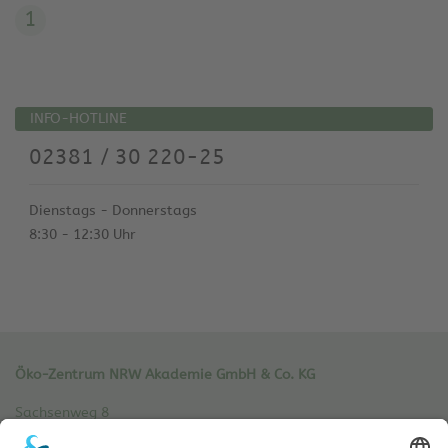
1
INFO-HOTLINE
02381 / 30 220-25
Dienstags - Donnerstags
8:30 - 12:30 Uhr
Öko-Zentrum NRW Akademie GmbH & Co. KG
Sachsenweg 8
59073 Hamm