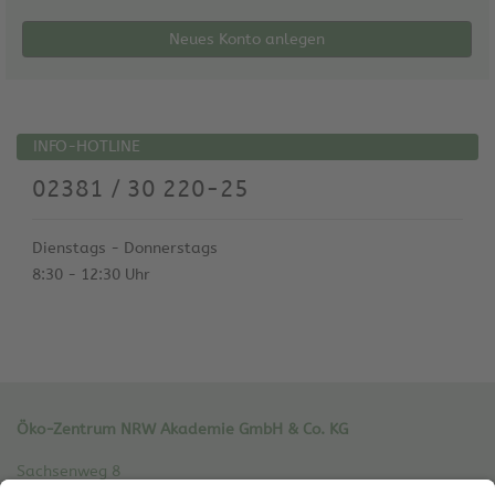
Neues Konto anlegen
INFO-HOTLINE
02381 / 30 220-25
Dienstags - Donnerstags
8:30 - 12:30 Uhr
Öko-Zentrum NRW Akademie GmbH & Co. KG
Sachsenweg 8