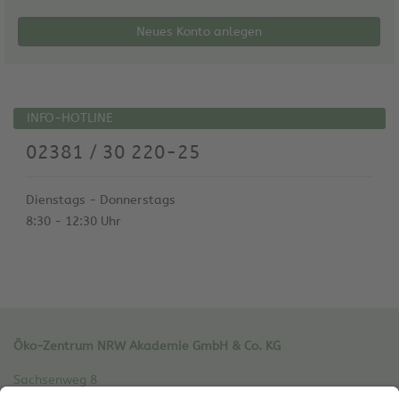
Neues Konto anlegen
INFO-HOTLINE
02381 / 30 220-25
Dienstags - Donnerstags
8:30 - 12:30 Uhr
Öko-Zentrum NRW Akademie GmbH & Co. KG
Sachsenweg 8