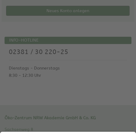
Neues Konto anlegen
INFO-HOTLINE
02381 / 30 220-25
Dienstags - Donnerstags
8:30 - 12:30 Uhr
Öko-Zentrum NRW Akademie GmbH & Co. KG
Sachsenweg 8