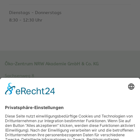
Dienstags - Donnerstags
8:30 - 12:30 Uhr
Öko-Zentrum NRW Akademie GmbH & Co. KG
Sachsenweg 8
59073 Hamm
Tel.: 02381 / 30 220-0
Fax.: 02381 / 30 220-30
info[at]oe-akademie.de
Vertrag widerrufen
Sitemap