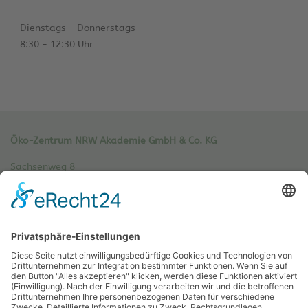
Dienstags - Donnerstags
8:30 - 12:30 Uhr
Öko-Zentrum NRW Akademie GmbH & Co. KG
Sachsenweg 8
59073 Hamm
Tel.: 02381 / 30 220-0
Fax.: 02381 / 30 220-30
info[at]oe-akademie.de
Vertrag widerrufen
Sitemap