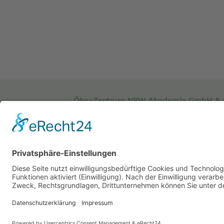
Öko-Zentrum NRW Akademie GmbH & 
Sachsenweg 8
59073 Hamm
Tel.: 02381 / 30 220-0
Fax.: 02381 / 30 220-30
info[at]oe-akademie.de