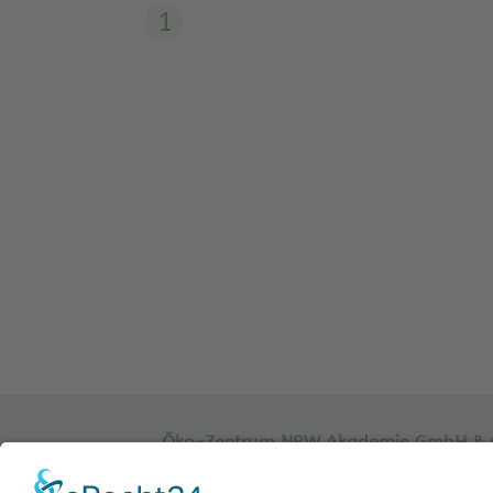
1
Öko-Zentrum NRW Akademie GmbH & 
Sachsenweg 8