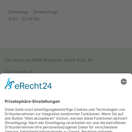
Dienstags - Donnerstags
8:30 - 12:30 Uhr
Öko-Zentrum NRW Akademie GmbH & Co. KG
Sachsenweg 8
59073 Hamm
Tel.: 02381 / 30 220-0
Fax.: 02381 / 30 220-30
info[at]oe-akademie.de
Vertrag widerrufen
Sitemap