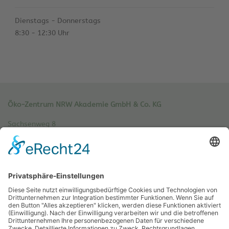
Dienstags - Donnerstags
8:30 - 12:30 Uhr
Öko-Zentrum NRW Akademie GmbH & Co. KG
Sachsenweg 8
59073 Hamm
Tel.: 02381 / 30 220-0
Fax.: 02381 / 30 220-30
info[at]oe-akademie.de
Vertrag widerrufen
Sitemap