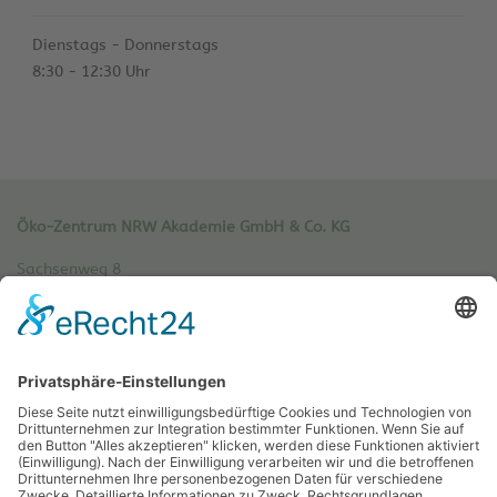
Dienstags - Donnerstags
8:30 - 12:30 Uhr
Öko-Zentrum NRW Akademie GmbH & Co. KG
Sachsenweg 8
59073 Hamm
Tel.: 02381 / 30 220-0
Fax.: 02381 / 30 220-30
info[at]oe-akademie.de
Vertrag widerrufen
Sitemap