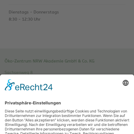
Dienstags - Donnerstags
8:30 - 12:30 Uhr
Öko-Zentrum NRW Akademie GmbH & Co. KG
Sachsenweg 8
59073 Hamm
Tel.: 02381 / 30 220-0
Fax.: 02381 / 30 220-30
info[at]oe-akademie.de
Vertrag widerrufen
Sitemap