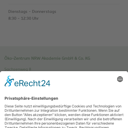
Dienstags - Donnerstags
8:30 - 12:30 Uhr
Öko-Zentrum NRW Akademie GmbH & Co. KG
Sachsenweg 8
59073 Hamm
Tel.: 02381 / 30 220-0
Fax.: 02381 / 30 220-30
info[at]oe-akademie.de
Vertrag widerrufen
Sitemap