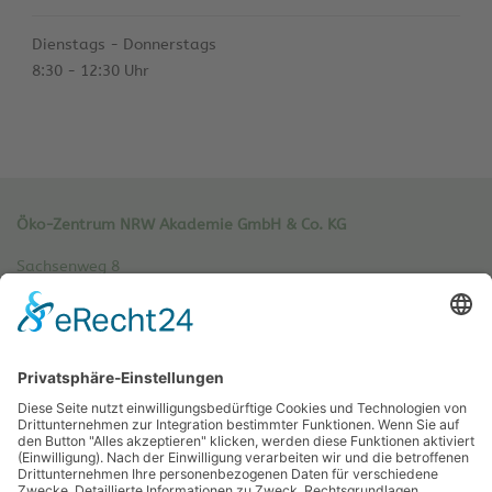
Dienstags - Donnerstags
8:30 - 12:30 Uhr
Öko-Zentrum NRW Akademie GmbH & Co. KG
Sachsenweg 8
59073 Hamm
Tel.: 02381 / 30 220-0
Fax.: 02381 / 30 220-30
info[at]oe-akademie.de
Vertrag widerrufen
Sitemap