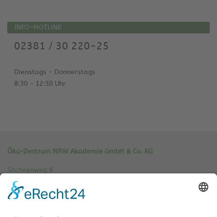
INFO-HOTLINE
02381 / 30 220-25
Dienstags - Donnerstags
8:30 - 12:30 Uhr
Öko-Zentrum NRW Akademie GmbH & Co. KG
Sachsenweg 8
59073 Hamm
Tel.: 02381 / 30 220-0
Fax.: 02381 / 30 220-30