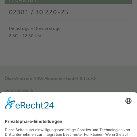
INFO-HOTLINE
02381 / 30 220-25
Dienstags - Donnerstags
8:30 - 12:30 Uhr
Öko-Zentrum NRW Akademie GmbH & Co. KG
Sachsenweg 8
59073 Hamm
Tel.: 02381 / 30 220-0
Fax.: 02381 / 30 220-30
info[at]oe-akademie.de