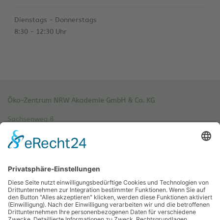
Dienstags - Donnerstags
8:30 - 12:30 Uhr
Öko-Zentrum NRW Akademie GmbH & Co. KG
Sachsenweg 8
59073 Hamm
Tel.: 02381 / 30 220-0
Fax.: 02381 / 30 220-30
info[at]oe-akademie.de
Vertrag widerrufen
Sitemap