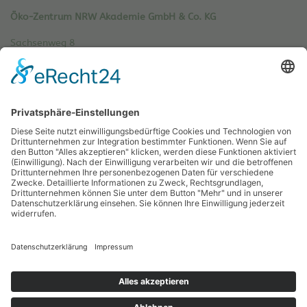
Öko-Zentrum NRW Akademie GmbH & Co. KG
Sachsenweg 8
59073 Hamm
Tel.: 02381 / 30 220-0
Fax.: 02381 / 30 220-30
info[at]oe-akademie.de
Vertrag widerrufen
Sitemap
Impressum
Datenschutz