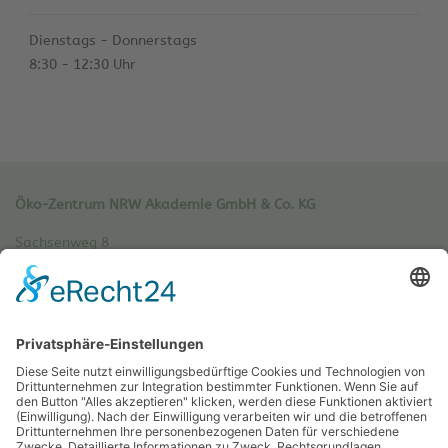
Dienstags - Donnerstags
8:30 - 12:30 Uhr
Öko-Zentrum NRW Akademie GmbH & Co. KG
Sachsenweg 8
59073 Hamm
Tel.: 02381 / 30 220-0
Fax.: 02381 / 30 220-30
info[at]oe-akademie.de
Vertrag widerrufen
Sitemap