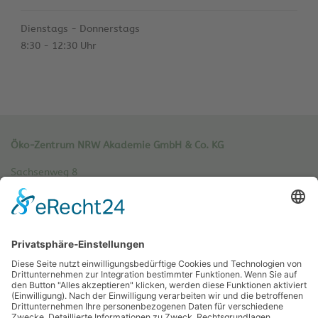
Dienstags - Donnerstags
8:30 - 12:30 Uhr
Öko-Zentrum NRW Akademie GmbH & Co. KG
Sachsenweg 8
59073 Hamm
Tel.: 02381 / 30 220-0
Fax.: 02381 / 30 220-30
info[at]oe-akademie.de
Vertrag widerrufen
Sitemap